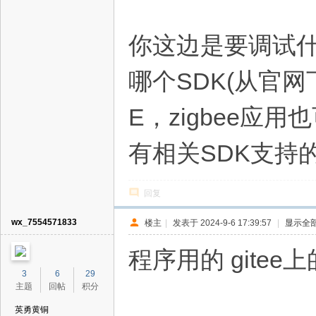
你这边是要调试什么应用(B
哪个SDK(从官
E，zigbee应
有相关SDK支持
回复
wx_7554571833
楼主
|
发表于 2024-9-6 17:39:57
|
显示全
程序用的 gitee
3
6
29
主题
回帖
积分
英勇黄铜