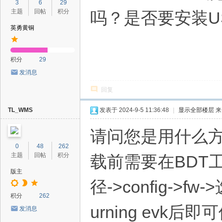
3
6
29
主题
回帖
积分
吗？是否要安装U
英勇黄铜
积分
29
发消息
回复
TL_WMS
发表于 2024-9-5 11:36:48
|
显示全部楼层
来
请问您是用什么方式烧
0
48
262
主题
回帖
积分
载前需要在BDT工具-
版主
径->config->
积分
262
urning ev
发消息