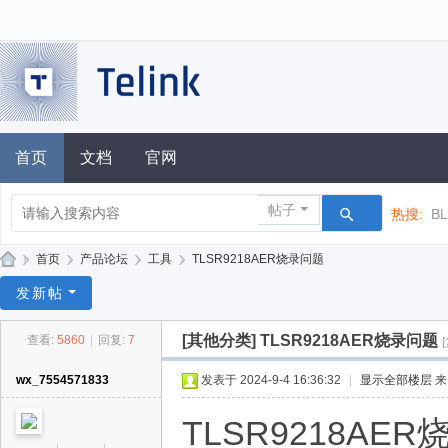
首页
文档
官网
帖子
热搜:
B
»
首页
›
产品论坛
›
工具
›
TLSR9218AER烧录问题
泰
发新帖
凌
[
其他分类
]
TLSR9218AER烧录问题
查看:
5860
|
回复:
7
技
术
wx_7554571833
发表于 2024-9-4 16:36:32
|
显示全部楼层
论
TLSR9218A
坛