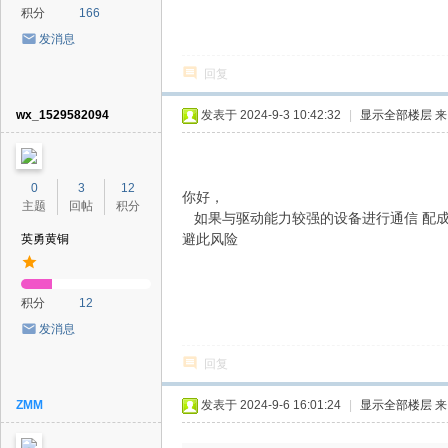
积分
166
发消息
回复
wx_1529582094
发表于 2024-9-3 10:42:32
|
显示全部楼层
来
0
3
12
你好，
主题
回帖
积分
如果与驱动能力较强的设备进行通信 配成
避此风险
英勇黄铜
积分
12
发消息
回复
ZMM
发表于 2024-9-6 16:01:24
|
显示全部楼层
来