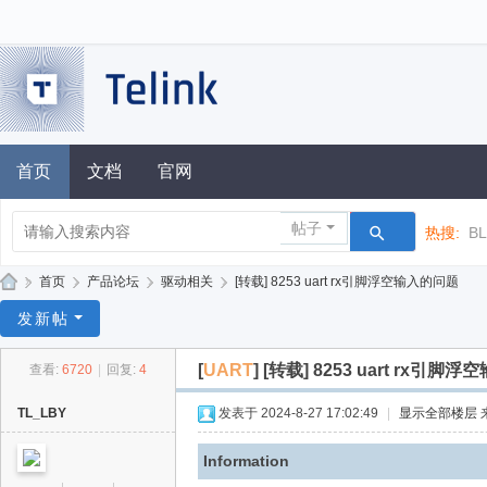
首页
文档
官网
帖子
热搜:
B
»
首页
›
产品论坛
›
驱动相关
›
[转载] 8253 uart rx引脚浮空输入的问题
泰
发新帖
凌
[
UART
]
[转载] 8253 uart rx引脚
查看:
6720
|
回复:
4
技
术
TL_LBY
发表于 2024-8-27 17:02:49
|
显示全部楼层
论
Information
坛