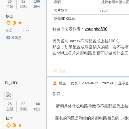
26
32
166
说明:
建议参照本版块置
主题
回帖
积分
芯片型号:
8253
版主
驱动SDK版本:
转自旧论坛作者：
youngbo830
积分
166
发消息
因为当前uart rx不能配置成上拉100K。
那么，如果配置成浮空输入的话，会不会有什
在rx脚上芯片外部电路是否可以做点什么工作来避
回复
TL_LBY
楼主
|
发表于 2024-8-27 17:02:58
|
显示全
你好，
26
32
166
请问具体什么电路导致你不能配置为上拉
主题
回帖
积分
漏电的问题是和你的外部电路相关的，根
版主