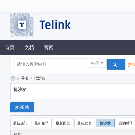
首页
文档
官网
帖子
热搜
»
导读
›
抢沙发
泰
抢沙发
凌
技
发新帖
术
论
最新热门
最新精华
最新回复
最新发表
抢沙发
我的帖子
坛