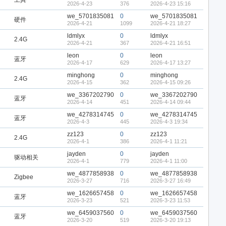
工具
2026-4-23
376
2026-4-23 15:16
we_5701835081
0
we_5701835081
硬件
2026-4-21
1099
2026-4-21 18:27
ldmlyx
0
ldmlyx
2.4G
2026-4-21
367
2026-4-21 16:51
leon
0
leon
蓝牙
2026-4-17
629
2026-4-17 13:27
minghong
0
minghong
2.4G
2026-4-15
362
2026-4-15 09:26
we_3367202790
0
we_3367202790
蓝牙
2026-4-14
451
2026-4-14 09:44
we_4278314745
0
we_4278314745
蓝牙
2026-4-3
445
2026-4-3 19:34
zz123
0
zz123
2.4G
2026-4-1
386
2026-4-1 11:21
jayden
0
jayden
驱动相关
2026-4-1
779
2026-4-1 11:00
we_4877858938
0
we_4877858938
Zigbee
2026-3-27
716
2026-3-27 16:49
we_1626657458
0
we_1626657458
蓝牙
2026-3-23
521
2026-3-23 11:53
we_6459037560
0
we_6459037560
蓝牙
2026-3-20
519
2026-3-20 19:13