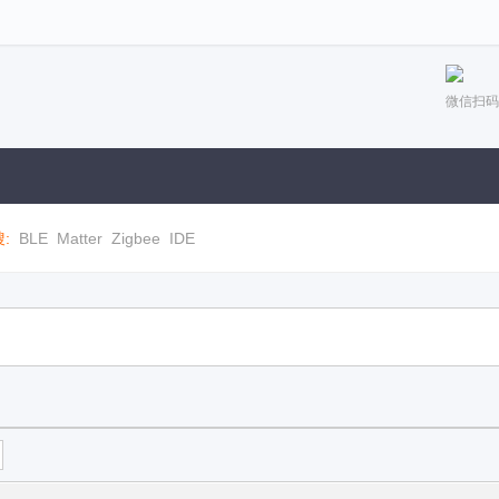
微信扫码
:
BLE
Matter
Zigbee
IDE