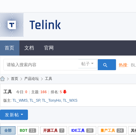
首页
文档
官网
帖子
热搜:
B
»
首页
›
产品论坛
›
工具
泰
工具
今日:
0
|
主题:
166
|
排名:
5
凌
版主:
TL_WMS
,
TL_SP
,
TL_TonyHo
,
TL_WXS
技
术
发新帖
论
全部
BDT
31
开源工具
7
IDE工具
38
量产工具
24
其
坛