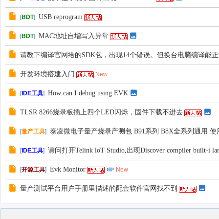
USB reprogram
[
BDT
]
MAC地址自增写入异常
[
BDT
]
请教下编译官网给的SDK包，出现14个错误。但换台电脑编译能
开发环境搭建入门
New
How can I debug using EVK
[
IDE工具
]
TLSR 8266烧录板插上四个LED闪烁，固件下载不进去
泰凌微电子量产烧录产测包 B91系列 B8X全系列通用 
[
量产工具
]
请问打开Telink loT Studio,出现Discover compiler built-i lang
[
IDE工具
]
Evk Monitor
[
开源工具
]
New
量产测试平台用户手册里描述的配套软件官网找不到