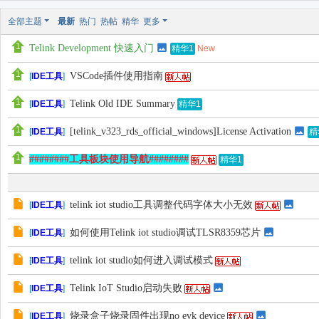
全部主题
最新
热门
热帖
精华
更多
Telink Development 快速入门
New
精华1
VSCode插件使用指南
[
IDE工具
]
Telink Old IDE Summary
[
IDE工具
]
精华1
[telink_v323_rds_official_windows]License Activation
[
IDE工具
]
精
########工具板块使用导航########
精华1
telink iot studio工具调整代码字体大小无效
[
IDE工具
]
如何使用Telink iot studio调试TLSR8359芯片
[
IDE工具
]
telink iot studio如何进入调试模式
[
IDE工具
]
Telink IoT Studio启动失败
[
IDE工具
]
烧录盒子烧录固件出现no evk device
[
IDE工具
]