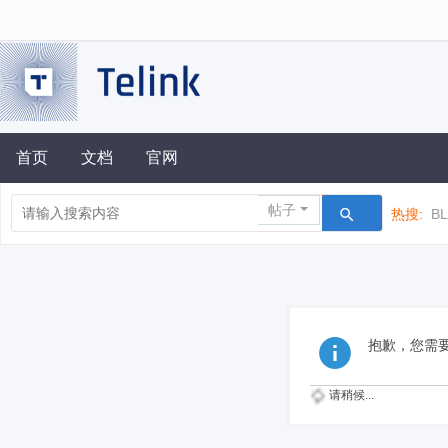
首页
文档
官网
帖子
热搜:
B
抱歉，您需
请稍候...