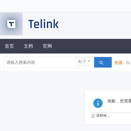
首页
文档
官网
帖子
热搜:
B
抱歉，您需
请稍候...