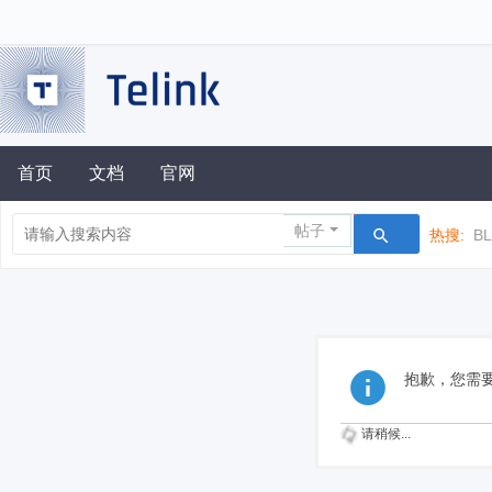
首页
文档
官网
帖子
热搜:
B
抱歉，您需
请稍候...