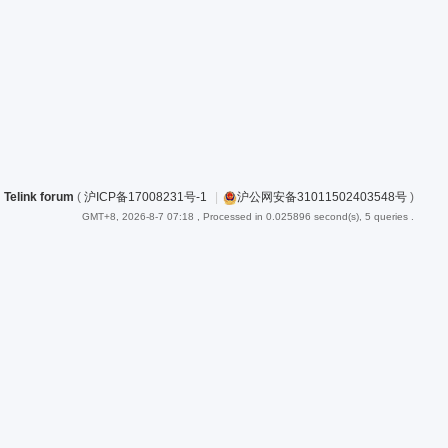
Telink forum
(
沪ICP备17008231号-1
|
沪公网安备31011502403548号
)
GMT+8, 2026-8-7 07:18
, Processed in 0.025896 second(s), 5 queries .