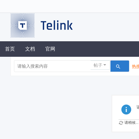
首页
文档
官网
帖子
热搜
请稍候...