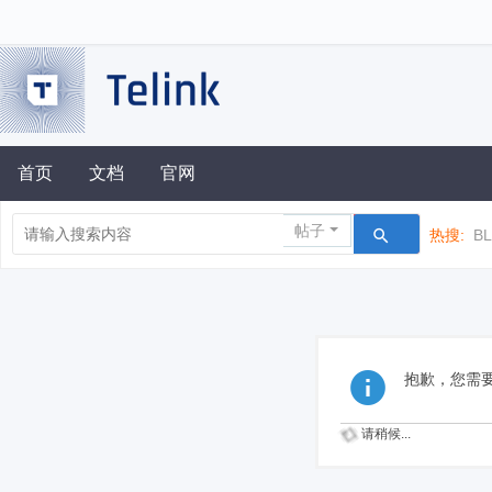
首页
文档
官网
帖子
热搜:
B
抱歉，您需
请稍候...