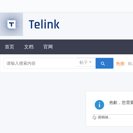
首页
文档
官网
帖子
热搜:
B
抱歉，您需
请稍候...