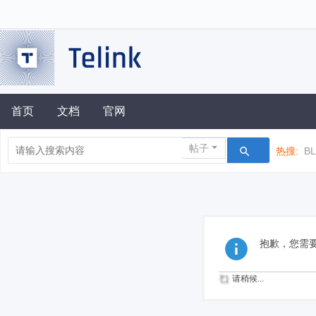
首页
文档
官网
帖子
热搜:
B
抱歉，您需
请稍候...