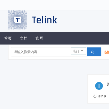
首页
文档
官网
帖子
热搜
请稍候...