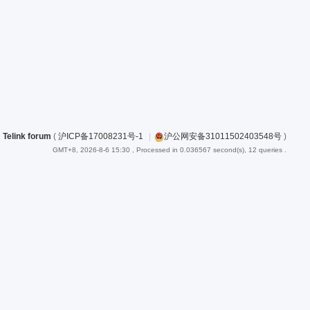
Telink forum
(
沪ICP备17008231号-1
|
沪公网安备31011502403548号
)
GMT+8, 2026-8-6 15:30
, Processed in 0.036567 second(s), 12 queries .