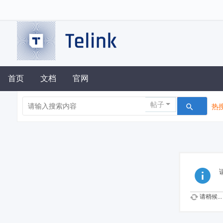
首页
文档
官网
帖子
热搜
请稍候...