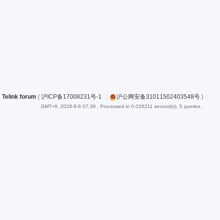
Telink forum
(
沪ICP备17008231号-1
|
沪公网安备31011502403548号
)
GMT+8, 2026-8-6 07:39
, Processed in 0.026211 second(s), 5 queries .