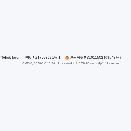
Telink forum
(
沪ICP备17008231号-1
|
沪公网安备31011502403548号
)
GMT+8, 2026-8-6 13:28
, Processed in 0.035628 second(s), 12 queries .