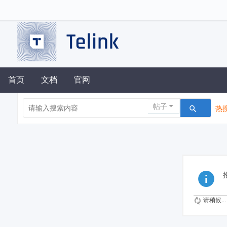
首页
文档
官网
帖子
热搜
请稍候...