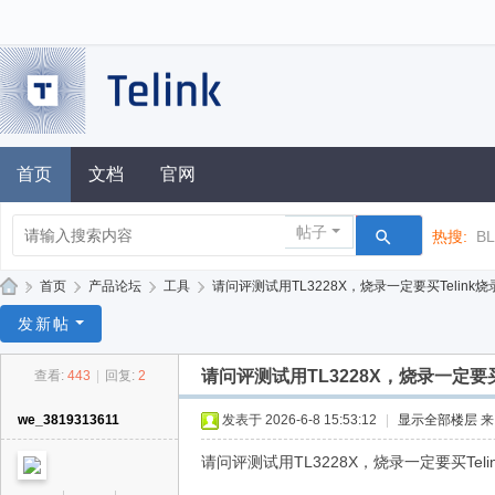
首页
文档
官网
帖子
热搜:
B
»
首页
›
产品论坛
›
工具
›
请问评测试用TL3228X，烧录一定要买Telink烧录
泰
发新帖
凌
请问评测试用TL3228X，烧录一定要
查看:
443
|
回复:
2
技
术
we_3819313611
发表于 2026-6-8 15:53:12
|
显示全部楼层
论
请问评测试用TL3228X，烧录一定要买Te
坛