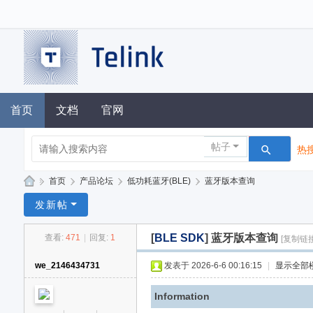
首页
文档
官网
帖子
热搜
»
首页
›
产品论坛
›
低功耗蓝牙(BLE)
›
蓝牙版本查询
泰
发新帖
凌
[
BLE SDK
]
蓝牙版本查询
查看:
471
|
回复:
1
[复制链接
技
术
we_2146434731
发表于 2026-6-6 00:16:15
|
显示全部
论
Information
坛