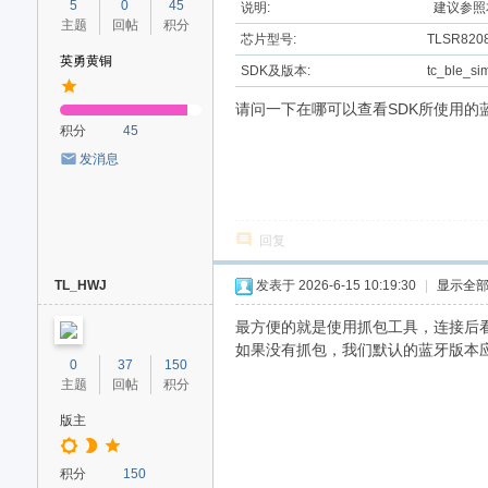
5
0
45
说明:
建议参照
主题
回帖
积分
芯片型号:
TLSR820
英勇黄铜
SDK及版本:
tc_ble_si
请问一下在哪可以查看SDK所使用的蓝
积分
45
发消息
回复
TL_HWJ
发表于 2026-6-15 10:19:30
|
显示全
最方便的就是使用抓包工具，连接后看双方
如果没有抓包，我们默认的蓝牙版本应该是5.2
0
37
150
主题
回帖
积分
版主
积分
150