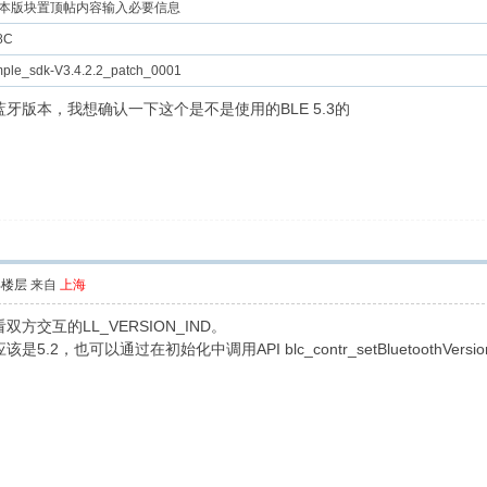
本版块置顶帖内容输入必要信息
8C
mple_sdk-V3.4.2.2_patch_0001
牙版本，我想确认一下这个是不是使用的BLE 5.3的
部楼层
来自
上海
交互的LL_VERSION_IND。
，也可以通过在初始化中调用API blc_contr_setBluetoothVer