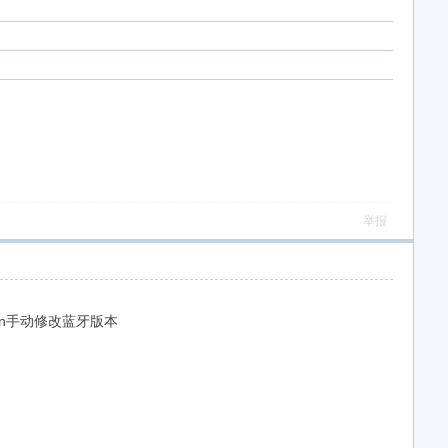
举报
sion手动修改蓝牙版本