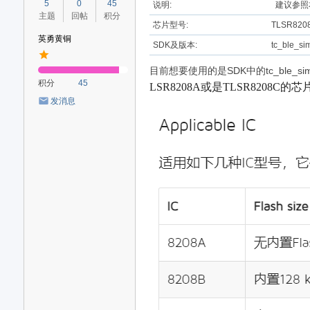
5
0
45
说明:
建议参照
主题
回帖
积分
芯片型号:
TLSR820
英勇黄铜
SDK及版本:
tc_ble_si
目前想要使用的是SDK中的tc_ble_si
积分
45
LSR8208A或是
TLSR8208
发消息