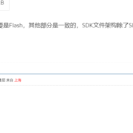
楼层
来自
上海