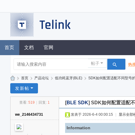
首页
文档
官网
帖子
热搜
»
首页
›
产品论坛
›
低功耗蓝牙(BLE)
›
SDK如何配置适配不同型号
泰
发新帖
凌
[
BLE SDK
]
SDK如何配置适配
查看:
519
|
回复:
1
技
术
we_2146434731
发表于 2026-6-4 00:00:15
|
显示全部
论
Information
坛