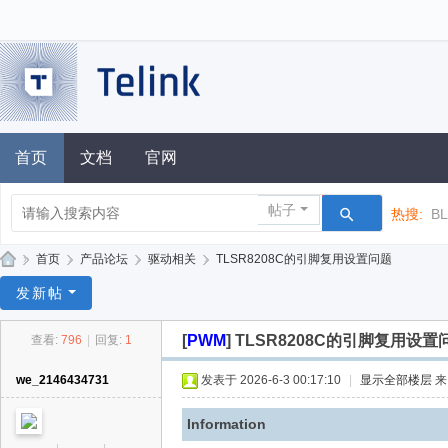
首页
文档
官网
帖子
热搜:
B
»
首页
›
产品论坛
›
驱动相关
›
TLSR8208C的引脚复用设置问题
泰
发新帖
凌
[
PWM
]
TLSR8208C的引脚复用设置
查看:
796
|
回复:
1
技
术
we_2146434731
发表于 2026-6-3 00:17:10
|
显示全部楼层
论
Information
坛