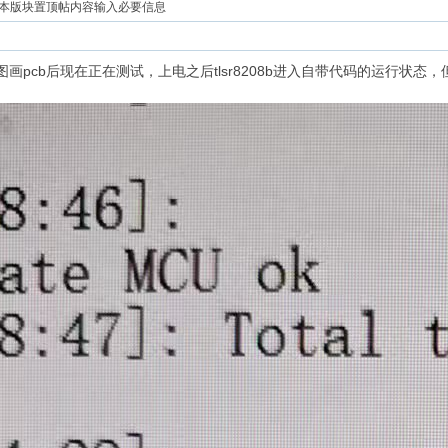
本版块置顶帖内容输入必要信息
理图画pcb后现在正在测试，上电之后tlsr8208b进入自带代码的运行状态，但