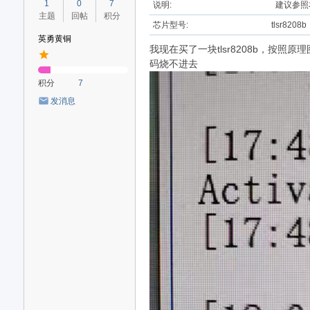
1
0
7
说明:
建议参照
主题
回帖
积分
芯片型号:
tlsr8208b
英勇黄铜
我现在买了一块tlsr8208b，按照原
码烧不进去
积分
7
发消息