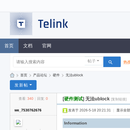
首页
文档
官网
帖子
热搜
»
首页
›
产品论坛
›
硬件
›
无法ublock
泰
发新帖
凌
[
硬件测试
]
无法ublock
查看:
340
|
回复:
0
[复制链接]
技
术
we_7530762676
发表于 2026-5-18 20:21:31
|
显示全
论
Information
坛