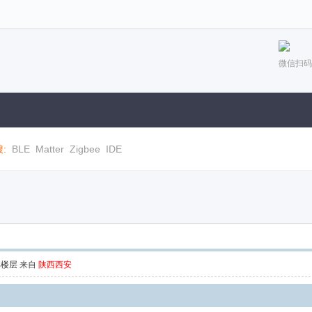
微信扫码
:
BLE
Matter
Zigbee
IDE
部楼层
来自
陕西西安