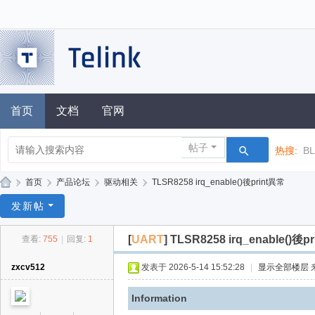
首页
文档
官网
帖子
热搜:
B
»
首页
›
产品论坛
›
驱动相关
›
TLSR8258 irq_enable()後print異常
泰
发新帖
凌
[
UART
]
TLSR8258 irq_enable()後p
查看:
755
|
回复:
1
技
术
zxcv512
发表于 2026-5-14 15:52:28
|
显示全部楼层
论
Information
坛