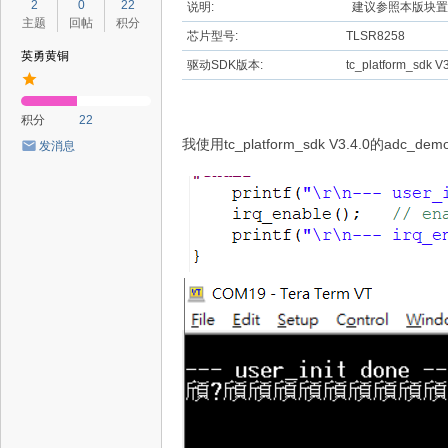
2
0
22
说明:
建议参照本版块置
主题
回帖
积分
芯片型号:
TLSR8258
英勇黄铜
驱动SDK版本:
tc_platform_sdk V3
积分
22
我使用tc_platform_sdk V3.4.0的adc_
发消息