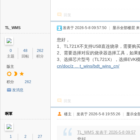
回复
TL_WMS
发表于 2026-5-8 09:57:50
|
显示全部楼层
来
您好，
1、TL721X不支持USB直连烧录，需要
0
48
262
2、需要选择对应的烧录器选择工具，如果购买的是
主题
回帖
积分
3、选择芯片型号（TL721X），选择EV
cn/doc/z ... t_wins/bdt_wins_cn/
版主
积分
262
发消息
回复
啊覃
楼主
|
发表于 2026-5-8 19:55:26
|
显示全
TL_WMS 发表于 2026-5-8 09:57
1
2
27
您好，