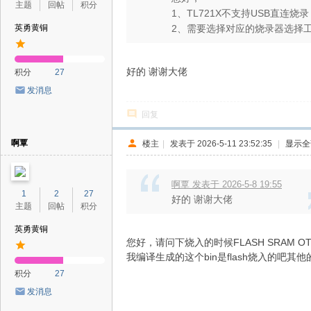
主题
回帖
积分
1、TL721X不支持USB直连
英勇黄铜
2、需要选择对应的烧录器选择工具
好的 谢谢大佬
积分
27
发消息
回复
啊覃
楼主
|
发表于 2026-5-11 23:52:35
|
显示全
啊覃 发表于 2026-5-8 19:55
1
2
27
好的 谢谢大佬
主题
回帖
积分
英勇黄铜
您好，请问下烧入的时候FLASH SRAM OT
我编译生成的这个bin是flash烧入的吧其他的e
积分
27
发消息