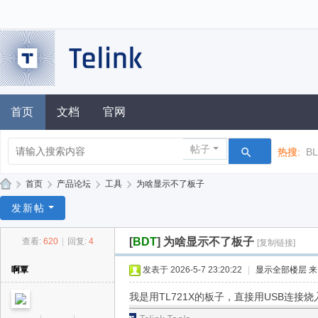
首页
文档
官网
帖子
热搜:
B
»
首页
›
产品论坛
›
工具
›
为啥显示不了板子
泰
发新帖
凌
[
BDT
]
为啥显示不了板子
查看:
620
|
回复:
4
[复制链接]
技
术
啊覃
发表于 2026-5-7 23:20:22
|
显示全部楼层
论
我是用TL721X的板子，直接用USB连
坛