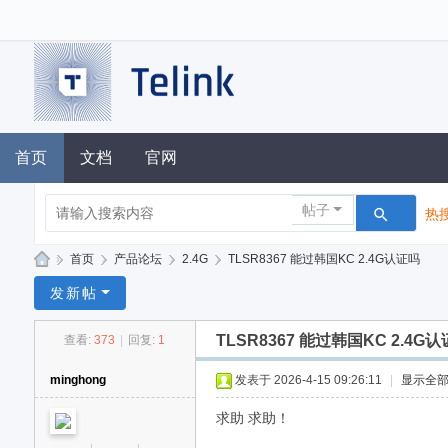
首页
文档
官网
帖子
热搜
»
首页
›
产品论坛
›
2.4G
›
TLSR8367 能过韩国KC 2.4G认证吗
泰
发新帖
凌
TLSR8367 能过韩国KC 2.4G
查看:
373
|
回复:
1
技
术
minghong
发表于 2026-4-15 09:26:11
|
显示全
论
求助 求助！
坛