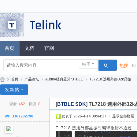
首页
文档
官网
帖子
热搜:
B
»
首页
›
产品论坛
›
Audio/经典蓝牙/BTBLE
›
TL7218 选用外部32k晶振
泰
发新帖
凌
[
BTBLE SDK
]
TL7218 选用外部32
查看:
462
|
回复:
0
技
术
we_3367202790
发表于 2026-4-14 09:44:37
|
显示全部楼层
论
TL7218 选用外部晶振时编译报错不通过
坛