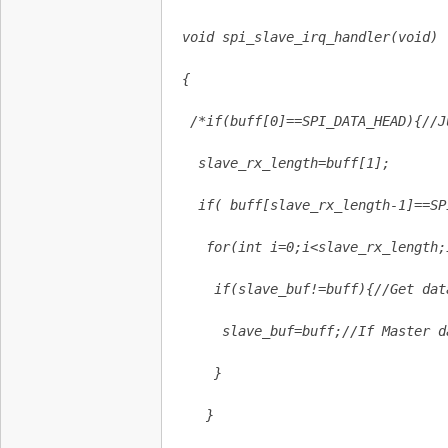
void spi_slave_irq_handler(void)
{
 /*if(buff[0]==SPI_DATA_HEAD){//J
  slave_rx_length=buff[1];
  if( buff[slave_rx_length-1]==SP
   for(int i=0;i<slave_rx_length;
    if(slave_buf!=buff){//Get dat
     slave_buf=buff;//If Master d
    }
   }