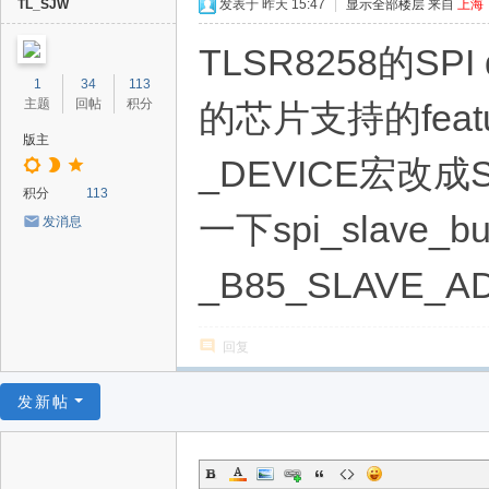
TL_SJW
发表于
昨天 15:47
|
显示全部楼层
来自
上海
TLSR8258的S
1
34
113
主题
回帖
积分
的芯片支持的feat
版主
_DEVICE宏改成
积分
113
一下spi_slave_
发消息
_B85_SLAVE_A
回复
发新帖