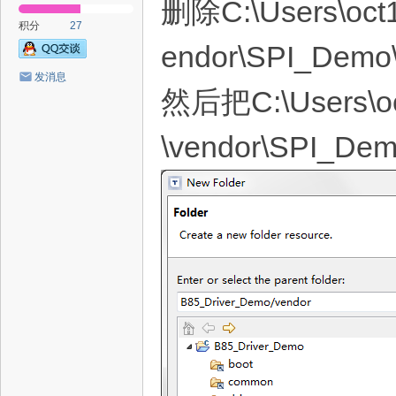
删除C:\Users\oct1
积分
27
endor\SPI_Demo
发消息
然后把C:\Users\oct
\vendor\SPI_Dem