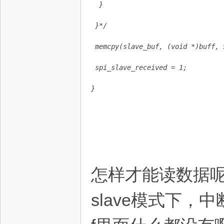
  }
 }*/
 memcpy(slave_buf, (void *)buff, 
 spi_slave_received = 1;
}
怎样才能读数据
slave模式下，