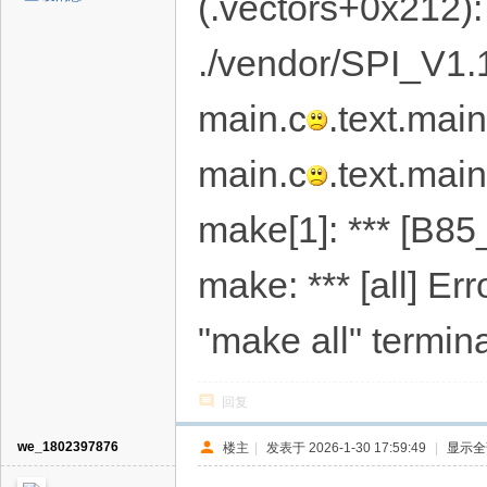
(.vectors+0x212):
./vendor/SPI_V1.1
main.c
.text.main
main.c
.text.mai
make[1]: *** [B85
make: *** [all] Err
"make all" termin
回复
we_1802397876
楼主
|
发表于 2026-1-30 17:59:49
|
显示全