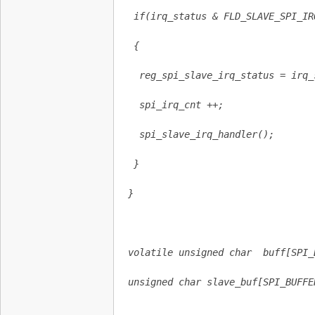
 if(irq_status & FLD_SLAVE_SPI_IR
 {
  reg_spi_slave_irq_status = irq_
  spi_irq_cnt ++;
  spi_slave_irq_handler();
 }
}
volatile unsigned char  buff[SPI_
unsigned char slave_buf[SPI_BUFFE