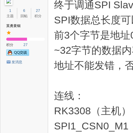
终于调通SPI S
1
6
27
主题
回帖
积分
SPI数据总长度可
英勇黄铜
前3个字节是地址0
积分
27
~32字节的数据
地址不能发错，
发消息
连线：
RK3308（主机）
SPI1_CSN0_M1