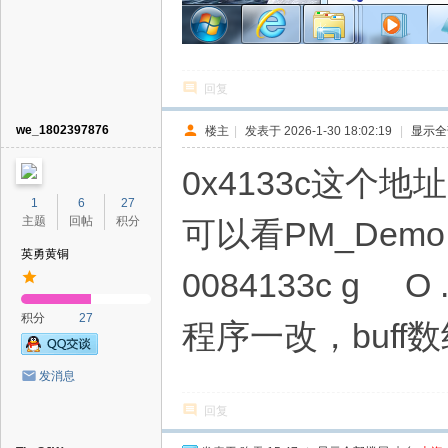
回复
we_1802397876
楼主
|
发表于 2026-1-30 18:02:19
|
显示全
0x4133c这个地
1
6
27
主题
回帖
积分
可以看PM_Demo
英勇黄铜
0084133c g O 
积分
27
程序一改，buff
发消息
回复