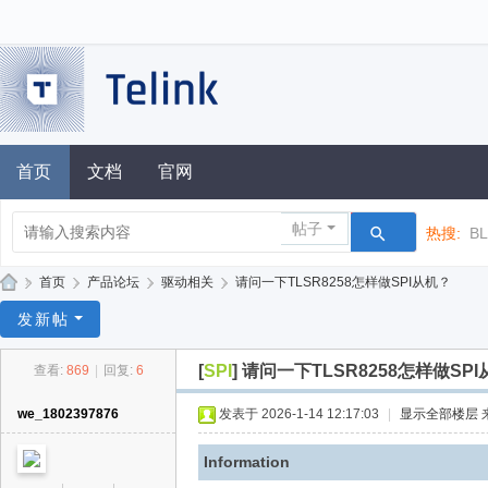
首页
文档
官网
帖子
热搜:
B
»
首页
›
产品论坛
›
驱动相关
›
请问一下TLSR8258怎样做SPI从机？
泰
发新帖
凌
[
SPI
]
请问一下TLSR8258怎样做SP
查看:
869
|
回复:
6
技
术
we_1802397876
发表于 2026-1-14 12:17:03
|
显示全部楼层
论
Information
坛