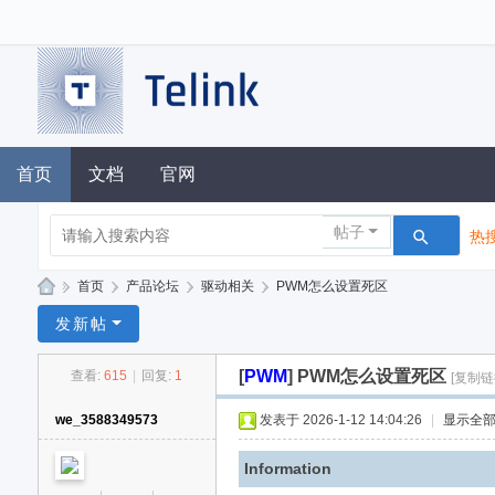
首页
文档
官网
帖子
热搜
»
首页
›
产品论坛
›
驱动相关
›
PWM怎么设置死区
泰
发新帖
凌
[
PWM
]
PWM怎么设置死区
查看:
615
|
回复:
1
[复制链
技
术
we_3588349573
发表于 2026-1-12 14:04:26
|
显示全
论
Information
坛