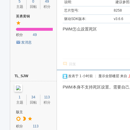
5
0
49
说明:
建议参照
主题
回帖
积分
芯片型号:
8258
英勇黄铜
驱动SDK版本:
v3.6.6
PWM怎么设置死区
积分
49
发消息
回复
TL_SJW
发表于
1 小时前
|
显示全部楼层
来自
PWM本身不支持死区设置。需要自己
1
34
113
主题
回帖
积分
版主
积分
113