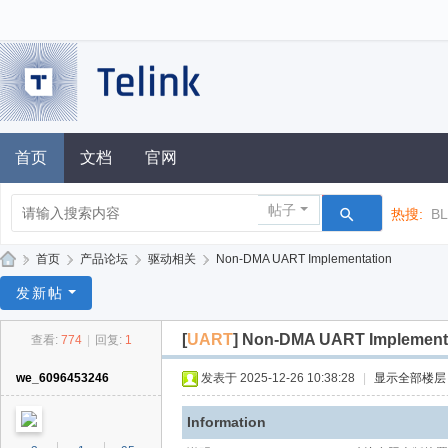
首页
文档
官网
帖子
热搜:
B
»
首页
›
产品论坛
›
驱动相关
›
Non-DMA UART Implementation
泰
发新帖
凌
[
UART
]
Non-DMA UART Implement
查看:
774
|
回复:
1
技
术
we_6096453246
发表于 2025-12-26 10:38:28
|
显示全部楼层
论
Information
坛