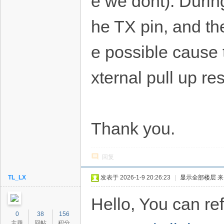
e we dont). Durin
he TX pin, and th
e possible cause 
xternal pull up res
Thank you.
回复
TL_LX
发表于 2026-1-9 20:26:23
|
显示全部楼层
来
Hello, You can r
0
38
156
主题
回帖
积分