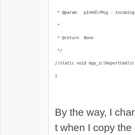
 * @param   pInHdlrMsg - incoming
 *
 * @return  None
 */
//static void App_zclReportCmd(zc
}
By the way, I cha
t when I copy the