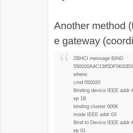
Another method (
e gateway (coordin
ZBHCI message BIND
550020A4C1385DF0632B
where:
cmd 550020
Binding device IEEE add
ep 1B
binding cluster 0006
mode IEEE addr 03
Bind to Device IEEE add
ep 01