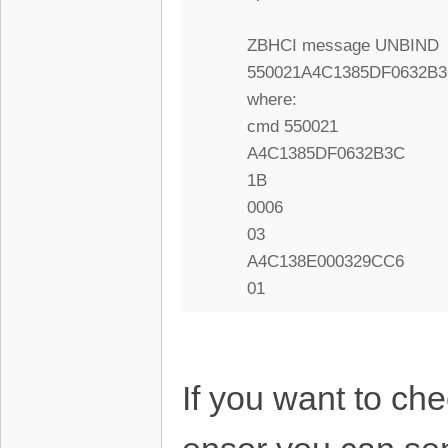
ZBHCI message UNBIND
550021A4C1385DF0632B
where:
cmd 550021
A4C1385DF0632B3C
1B
0006
03
A4C138E000329CC6
01
If you want to ch