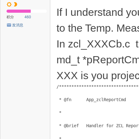
If I understand y
积分
460
to the Temp. Mea
发消息
In zcl_XXXCb.c t
md_t *pReportCm
XXX is you proje
/********************************
 * @fn      App_zclReportCmd
 *
 * @brief   Handler for ZCL Repor
 *