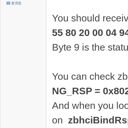
发消息
You should recei
55 80 20 00 04 9
Byte 9 is the stat
You can check zbhc
NG_RSP = 0x80
And when you look
on
zbhciBindRs