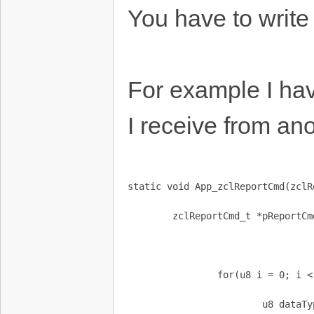
You have to write
For example I hav
I receive from an
static void App_zclReportCmd(zclR
        zclReportCmd_t *pReportCm
                for(u8 i = 0; i <
                        u8 dataTy