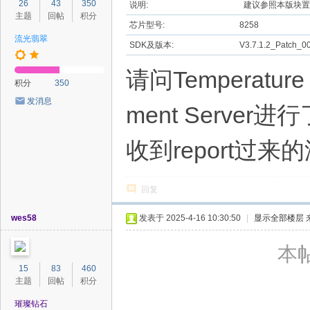
26
43
350
说明:
建议参照本版块置
主题
回帖
积分
芯片型号:
8258
流光翡翠
SDK及版本:
V3.7.1.2_Patch_0
请问Temperature 
积分
350
发消息
ment Server进
收到report过来
回复
wes58
发表于 2025-4-16 10:30:50
|
显示全部楼层
本帖
15
83
460
主题
回帖
积分
璀璨钻石