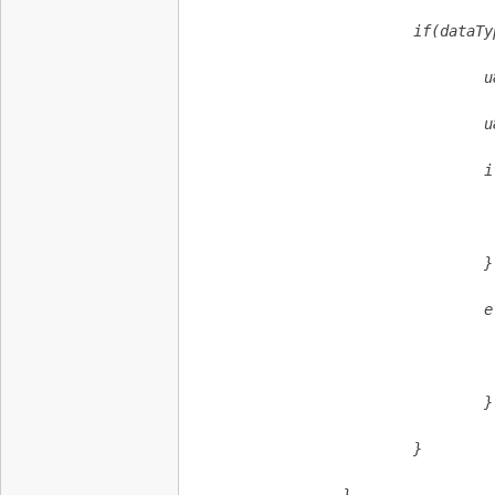
                        if(dataTy
                                u
                                u
                                i
                                 
                                }
                                e
                                 
                                }
                        }