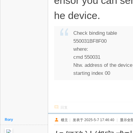
ensor you can se
he device.
Check binding table
550031BF8F00
where:
cmd 550031
Ntw. address of the devic
starting index 00
回复
Rory
楼主
|
发表于 2025-5-7 17:46:40
|
显示全