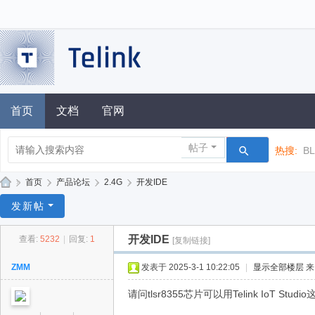
首页
文档
官网
帖子
热搜:
B
»
首页
›
产品论坛
›
2.4G
›
开发IDE
泰
发新帖
凌
开发IDE
查看:
5232
|
回复:
1
[复制链接]
技
术
ZMM
发表于 2025-3-1 10:22:05
|
显示全部楼层
论
请问tlsr8355芯片可以用Telink IoT Stu
坛