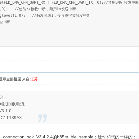
D_DMA_CHN_UART_RX | FLD_DMA_CHN_UART_TX, 0);//禁用DMA 收发中断
,0); //使能rx接收中断，禁用tx发送中断
glevel(1,0); //触发等级1，接收单字节触发中断
能中断
显示全部楼层
来自
江苏
04
测试睡眠电流
3.1.0
T139A3 ...
connection_sdk_V3.4.2.4的b85m_ble_sample；硬件和您的一样的；