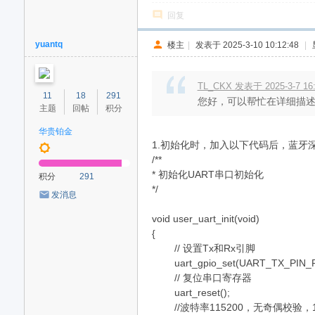
回复
yuantq
楼主
|
发表于 2025-3-10 10:12:48
|
TL_CKX 发表于 2025-3-7 16
11
18
291
您好，可以帮忙在详细描述下您
主题
回帖
积分
华贵铂金
1.初始化时，加入以下代码后，蓝牙
/**
* 初始化UART串口初始化
积分
291
*/
发消息
void user_uart_init(void)
{
// 设置Tx和Rx引脚
uart_gpio_set(UART_TX_PIN_P
// 复位串口寄存器
uart_reset();
//波特率115200，无奇偶校验，