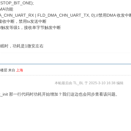
 STOP_BIT_ONE);
DMA功能
_CHN_UART_RX | FLD_DMA_CHN_UART_TX, 0);//禁用DMA 收发中
使能rx接收中断，禁用tx发送中断
1,0); //触发等级1，接收单字节触发中断
度休眠时，功耗是1微安左右
部楼层
来自
上海
本帖最后由 TL_BL 于 2025-3-10 16:38 编辑
art_init 那一行代码时功耗开始增加？我们这边也会同步查看该问题。