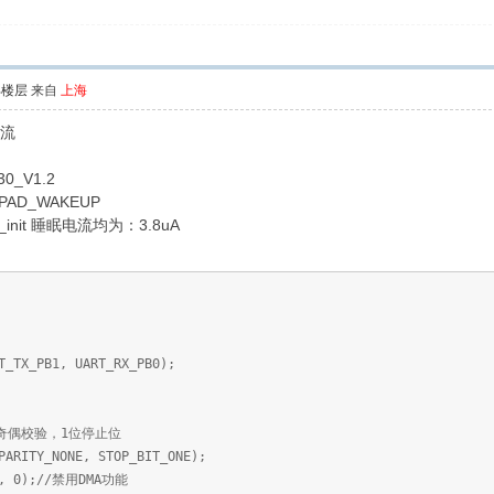
部楼层
来自
上海
流
0_V1.2
AD_WAKEUP
art_init 睡眠电流均为：3.8uA
_PB1, UART_RX_PB0);
偶校验，1位停止位
TY_NONE, STOP_BIT_ONE);
 0);//禁用DMA功能