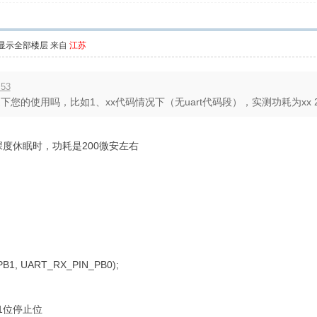
显示全部楼层
来自
江苏
:53
的使用吗，比如1、xx代码情况下（无uart代码段），实测功耗为xx 2、x
深度休眠时，功耗是200微安左右
B1, UART_RX_PIN_PB0);
1位停止位