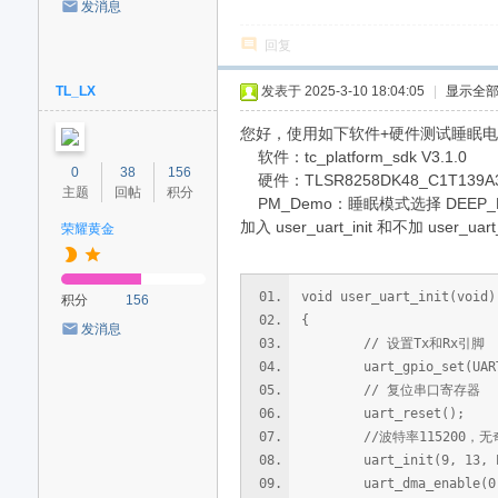
发消息
回复
TL_LX
发表于 2025-3-10 18:04:05
|
显示全
您好，使用如下软件+硬件测试睡眠电
软件：tc_platform_sdk V3.1.0
0
38
156
硬件：TLSR8258DK48_C1T139A3
主题
回帖
积分
PM_Demo：睡眠模式选择 DEEP_P
加入 user_uart_init 和不加 user_u
荣耀黄金
void user_uart_init(void)
积分
156
{
发消息
// 设置Tx和Rx引脚
uart_gpio_set(UART_TX
// 复位串口寄存器
uart_reset();
//波特率115200，无奇
uart_init(9, 13, PARI
uart_dma_enable(0,