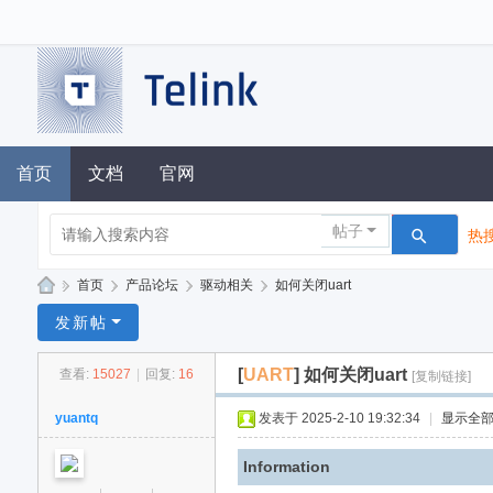
首页
文档
官网
帖子
热搜
»
首页
›
产品论坛
›
驱动相关
›
如何关闭uart
泰
发新帖
凌
[
UART
]
如何关闭uart
查看:
15027
|
回复:
16
[复制链接]
技
术
yuantq
发表于 2025-2-10 19:32:34
|
显示全
论
Information
坛