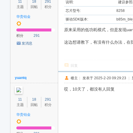
11
18
291
说明:
建议参照
主题
回帖
积分
芯片型号:
8258
华贵铂金
驱动SDK版本:
b85m_ble_
原来采用的低功耗模式，但是发现ua
积分
291
这边想请教下，有没有什么办法，在我进入
发消息
回复
yuantq
楼主
|
发表于 2025-2-20 09:29:23
|
哎，10天了，都没有人回复
11
18
291
主题
回帖
积分
华贵铂金