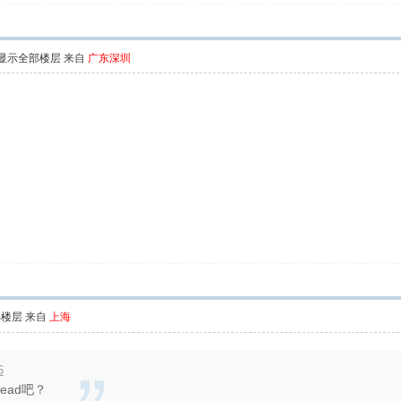
显示全部楼层
来自
广东深圳
部楼层
来自
上海
6
read吧？