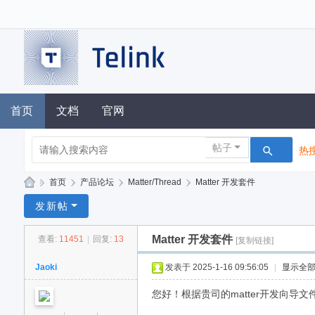
首页
文档
官网
帖子
热搜
»
首页
›
产品论坛
›
Matter/Thread
›
Matter 开发套件
泰
发新帖
凌
Matter 开发套件
查看:
11451
|
回复:
13
[复制链接]
技
术
Jaoki
发表于 2025-1-16 09:56:05
|
显示全
论
您好！根据贵司的matter开发向导文
坛