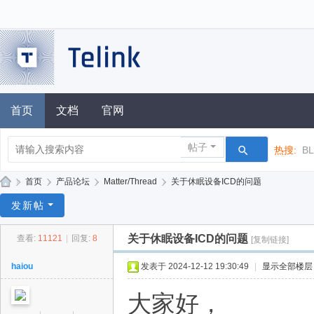
首页
文档
官网
帖子
热搜:
B
»
首页
›
产品论坛
›
Matter/Thread
›
关于休眠设备ICD的问题
泰
发新帖
凌
关于休眠设备ICD的问题
查看:
11121
|
回复:
8
[复制链接]
技
术
haiou
发表于 2024-12-12 19:30:49
|
显示全部楼层
论
大家好，
坛