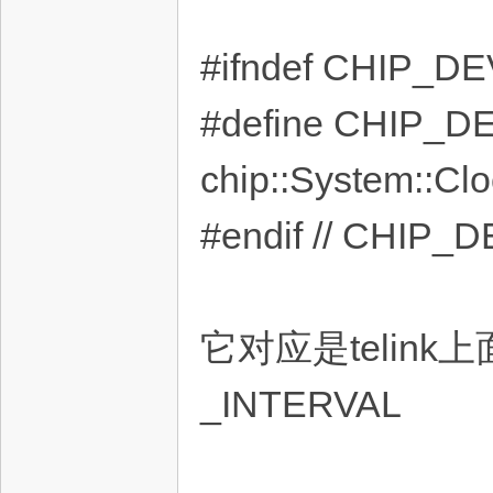
#ifndef CHIP_
#define CHIP_
chip::System::C
#endif // CHI
它对应是telink上
_INTERVAL