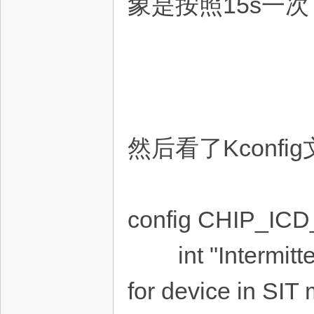
象是按照15s一
然后看了Kconf
config CHIP_IC
int "Intermittent
for device in SIT