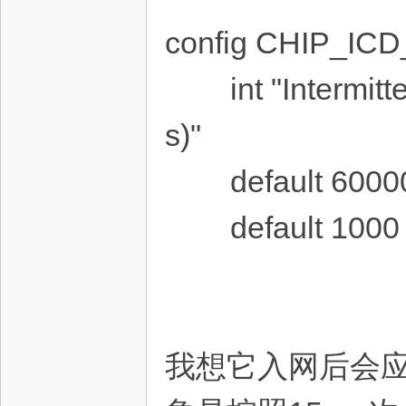
config CHIP_I
int "Intermitten
s)"
default 60000
default 1000
我想它入网后会应