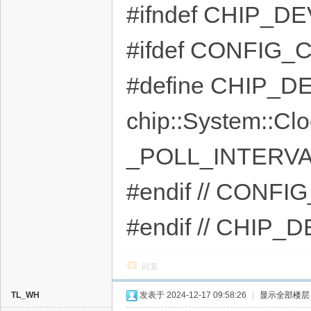
#ifndef CHIP_
#ifdef CONFIG
#define CHIP_
chip::System::C
_POLL_INTERVA
#endif // CON
#endif // CHI
回复
TL_WH
发表于 2024-12-17 09:58:26
|
显示全部楼层