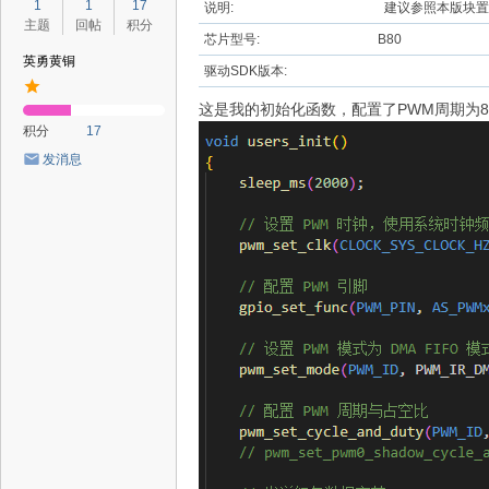
1
1
17
说明:
建议参照本版块置
主题
回帖
积分
芯片型号:
B80
英勇黄铜
驱动SDK版本:
这是我的初始化函数，配置了PWM周期为800
积分
17
发消息