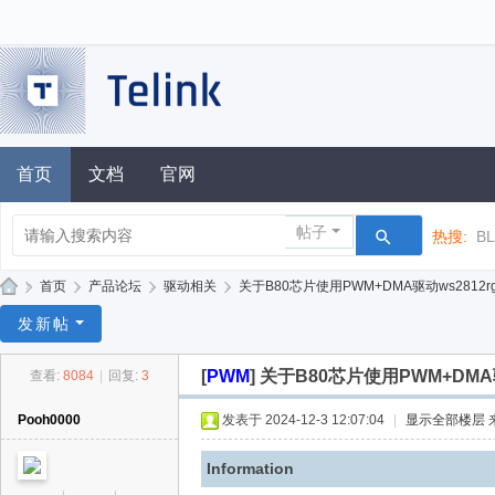
首页
文档
官网
帖子
热搜:
B
»
首页
›
产品论坛
›
驱动相关
›
关于B80芯片使用PWM+DMA驱动ws2812rg
泰
发新帖
凌
[
PWM
]
关于B80芯片使用PWM+DMA
查看:
8084
|
回复:
3
技
术
Pooh0000
发表于 2024-12-3 12:07:04
|
显示全部楼层
论
Information
坛