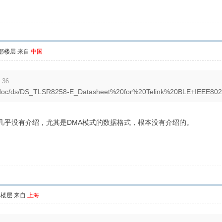
部楼层
来自
中国
:36
.cn/doc/ds/DS_TLSR8258-E_Datasheet%20for%20Telink%20BLE+IEEE802.
几乎没有介绍，尤其是DMA模式的数据格式，根本没有介绍的。
部楼层
来自
上海