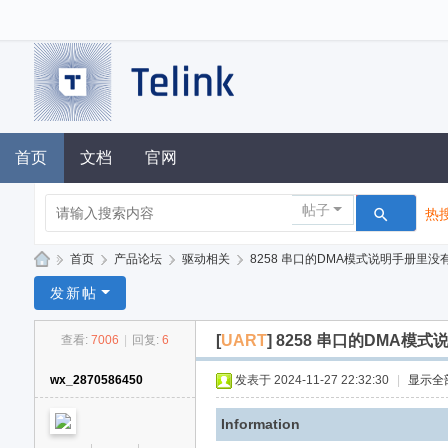
首页
文档
官网
帖子
热搜
»
首页
›
产品论坛
›
驱动相关
›
8258 串口的DMA模式说明手册里没
泰
发新帖
凌
[
UART
]
8258 串口的DMA模
查看:
7006
|
回复:
6
技
术
wx_2870586450
发表于 2024-11-27 22:32:30
|
显示全
论
Information
坛