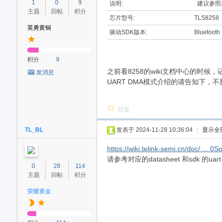
1
0
9
说明:
建议参照
主题
回帖
积分
芯片型号:
TLS8258
英勇黄铜
驱动SDK版本:
Bluetooth
积分
9
之前看8258的wiki文档中心的时
发消息
UART DMA模式介绍的请告知下，
回复
TL_BL
发表于 2024-11-28 10:36:04
|
显示全
https://wiki.telink-semi.cn/doc/ ..
请参考对应的datasheet 和sdk 的uart
0
28
114
主题
回帖
积分
荣耀黄金