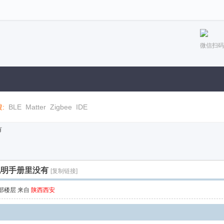
微信扫码
:
BLE
Matter
Zigbee
IDE
有
式说明手册里没有
[复制链接]
部楼层
来自
陕西西安