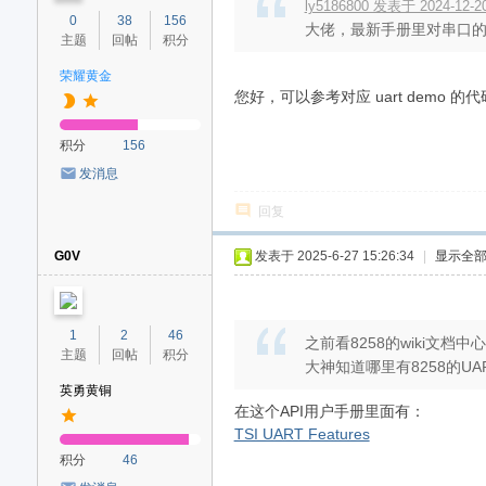
ly5186800 发表于 2024-12-20
0
38
156
大佬，最新手册里对串口的D
主题
回帖
积分
荣耀黄金
您好，可以参考对应 uart demo
积分
156
发消息
回复
G0V
发表于 2025-6-27 15:26:34
|
显示全
1
2
46
之前看8258的wiki文
主题
回帖
积分
大神知道哪里有8258的U
英勇黄铜
在这个API用户手册里面有：
TSI UART Features
积分
46