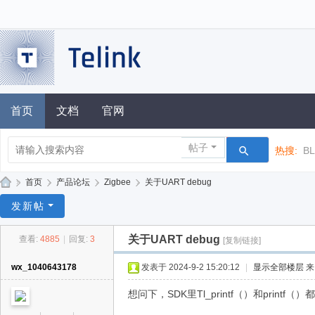
首页
文档
官网
帖子
热搜:
B
»
首页
›
产品论坛
›
Zigbee
›
关于UART debug
泰
发新帖
凌
关于UART debug
查看:
4885
|
回复:
3
[复制链接]
技
术
wx_1040643178
发表于 2024-9-2 15:20:12
|
显示全部楼层
论
想问下，SDK里Tl_printf（）和pri
坛