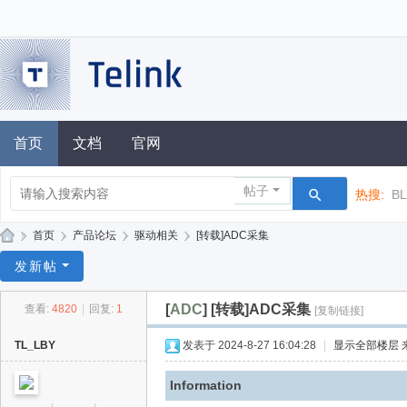
首页
文档
官网
帖子
热搜:
B
»
首页
›
产品论坛
›
驱动相关
›
[转载]ADC采集
泰
发新帖
凌
[
ADC
]
[转载]ADC采集
查看:
4820
|
回复:
1
[复制链接]
技
术
TL_LBY
发表于 2024-8-27 16:04:28
|
显示全部楼层
论
Information
坛