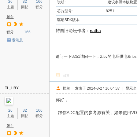
26
32
166
说明:
建议参照本版块置
主题
回帖
积分
芯片型号:
8251
版主
驱动SDK版本:
转自旧论坛作者：
natha
积分
166
发消息
请问一下8251请问一下，2.5v的电压供电&nbs
回复
TL_LBY
楼主
|
发表于 2024-8-27 16:04:37
|
显示全
你好，
26
32
166
跟你ADC配置的参考源有关，如果使用V
主题
回帖
积分
版主