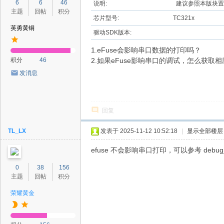
6
6
46
说明:
建议参照本版块置
主题
回帖
积分
芯片型号:
TC321x
英勇黄铜
驱动SDK版本:
1.eFuse会影响串口数据的打印吗？
积分
46
2.如果eFuse影响串口的调试，怎么获取
发消息
回复
TL_LX
发表于 2025-11-12 10:52:18
|
显示全部楼层
efuse 不会影响串口打印，可以参考 debug_
0
38
156
主题
回帖
积分
荣耀黄金