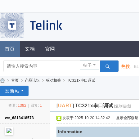
首页
文档
官网
帖子
热搜:
B
»
首页
›
产品论坛
›
驱动相关
›
TC321x串口调试
泰
发新帖
凌
[
UART
]
TC321x串口调试
查看:
1382
|
回复:
1
[复制链接]
技
术
we_6813418573
发表于 2025-10-20 14:32:42
|
显示全部楼层
论
Information
坛