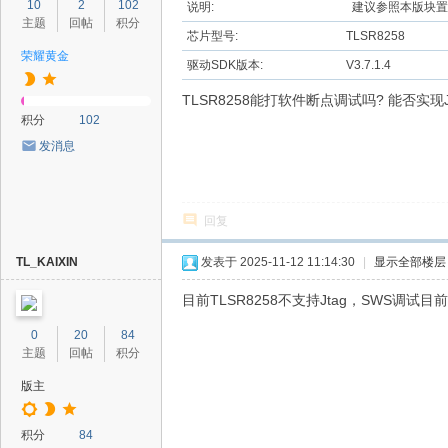
10
2
102
说明:
建议参照本版块置
主题
回帖
积分
芯片型号:
TLSR8258
荣耀黄金
驱动SDK版本:
V3.7.1.4
TLSR8258能打软件断点调试吗? 能否实现
积分
102
发消息
回复
TL_KAIXIN
发表于 2025-11-12 11:14:30
|
显示全部楼层
目前TLSR8258不支持Jtag，SWS调
0
20
84
主题
回帖
积分
版主
积分
84