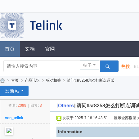
首页
文档
官网
帖子
热搜:
B
»
首页
›
产品论坛
›
驱动相关
›
请问tlsr8258怎么打断点调试
泰
发新帖
凌
[
Others
]
请问tlsr8258怎么打断点调
查看:
2099
|
回复:
3
技
术
von_telink
发表于 2025-7-18 16:43:51
|
显示全部楼层
论
Information
坛