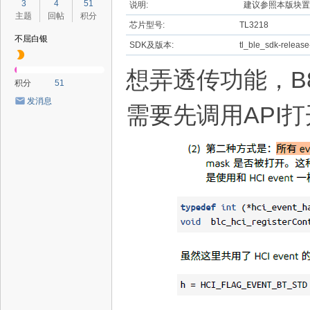
3
4
51
说明:
建议参照本版块置
主题
回帖
积分
芯片型号:
TL3218
不屈白银
SDK及版本:
tl_ble_sdk-release
想弄透传功能，B85例
积分
51
发消息
需要先调用API打