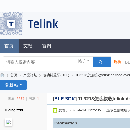
首页
文档
官网
帖子
热搜:
B
»
首页
›
产品论坛
›
低功耗蓝牙(BLE)
›
TL3218怎么接收telink defined eve
泰
发新帖
凌
[
BLE SDK
]
TL3218怎么接收telink def
查看:
2276
|
回复:
1
技
术
liuqing.zxid
发表于 2025-6-24 13:25:05
|
显示全部楼层
论
Information
坛