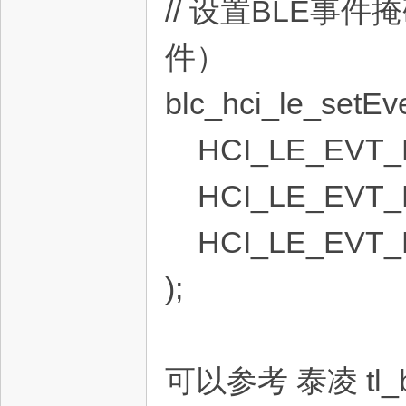
// 设置BLE
件）
blc_hci_le_setE
HCI_LE_EVT_
HCI_LE_EVT_M
HCI_LE_EVT_
);
可以参考 泰凌 tl_b