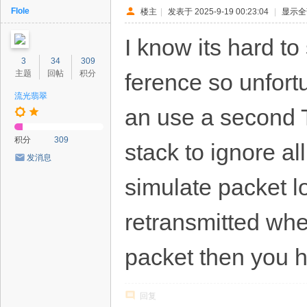
Flole
楼主
|
发表于 2025-9-19 00:23:04
|
显示全
I know its hard to
3
34
309
主题
回帖
积分
ference so unfort
流光翡翠
an use a second 
积分
309
stack to ignore al
发消息
simulate packet lo
retransmitted whe
packet then you 
回复