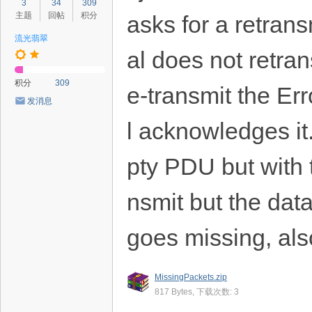
3
34
309
主题
回帖
积分
asks for a retrans
流光翡翠
al does not retra
积分
309
e-transmit the Err
发消息
l acknowledges it
pty PDU but with 
nsmit but the data
goes missing, als
MissingPackets.zip
817 Bytes, 下载次数: 3