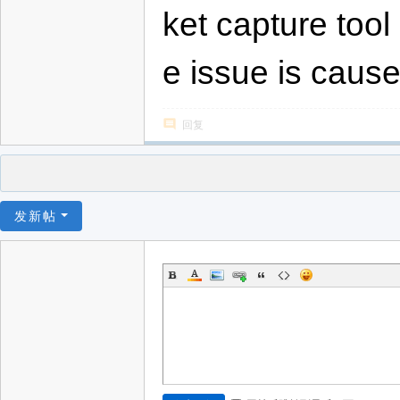
ket capture tool
e issue is cause
回复
发新帖