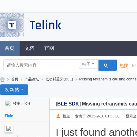
首页
文档
官网
帖子
热搜:
B
»
首页
›
产品论坛
›
低功耗蓝牙(BLE)
›
Missing retransmits causing conne
泰
发新帖
凌
楼主:
Flole
[
BLE SDK
]
Missing retransmits ca
技
术
Flole
楼主
|
发表于 2025-9-10 01:53:01
|
显示全
论
I just found anot
坛