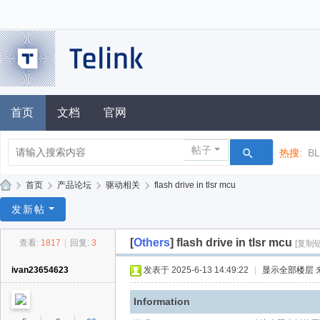
首页
文档
官网
帖子
热搜:
B
»
首页
›
产品论坛
›
驱动相关
›
flash drive in tlsr mcu
泰
发新帖
凌
[
Others
]
flash drive in tlsr mcu
查看:
1817
|
回复:
3
[复制
技
术
ivan23654623
发表于 2025-6-13 14:49:22
|
显示全部楼层
论
Information
坛