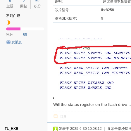
5
2
69
说明:
建议参照本版块置
主题
回帖
积分
芯片型号:
tlsr8258
不屈白银
驱动SDK版本:
9
积分
69
发消息
Will the status register on the flash drive f
回复
TL_HXB
发表于 2025-6-30 10:08:12
|
显示全部楼层