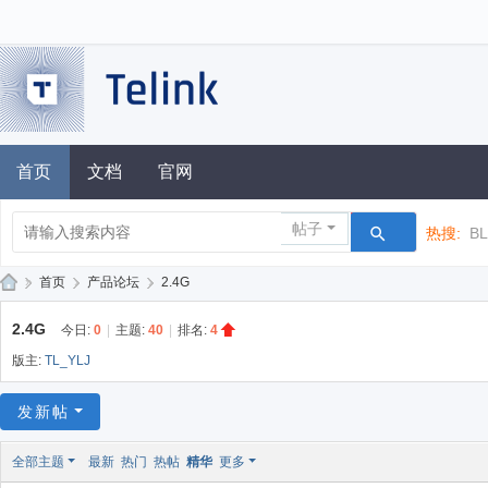
首页
文档
官网
帖子
热搜:
B
»
首页
›
产品论坛
›
2.4G
泰
2.4G
今日:
0
|
主题:
40
|
排名:
4
凌
版主:
TL_YLJ
技
术
发新帖
论
全部主题
最新
热门
热帖
精华
更多
坛