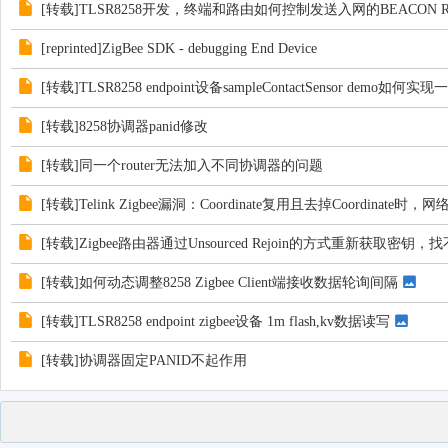
[转载]TLSR8258开发，终端和路由如何控制发送入网的BEACON R
[reprinted]ZigBee SDK - debugging End Device
[转载]TLSR8258 endpoint设备sampleContactSensor demo
[转载]8258协调器panid修改
[转载]同一个router无法加入不同协调器的问题
[转载]Telink Zigbee漏洞：Coordinate复用且去掉Coordinate
[转载]Zigbee路由器通过Unsourced Rejoin的方式重新获取密钥
[转载]如何动态调整8258 Zigbee Client端接收数据轮询间隔
[转载]TLSR8258 endpoint zigbee设备 1m flash,kv数据读写
[转载]协调器固定PANID不起作用