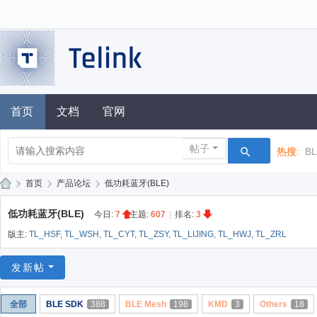
首页
文档
官网
帖子
热搜:
B
»
首页
›
产品论坛
›
低功耗蓝牙(BLE)
泰
低功耗蓝牙(BLE)
今日:
7
|
主题:
607
|
排名:
3
凌
版主:
TL_HSF
,
TL_WSH
,
TL_CYT
,
TL_ZSY
,
TL_LIJING
,
TL_HWJ
,
TL_ZRL
技
术
发新帖
论
全部
BLE SDK
388
BLE Mesh
198
KMD
3
Others
18
坛