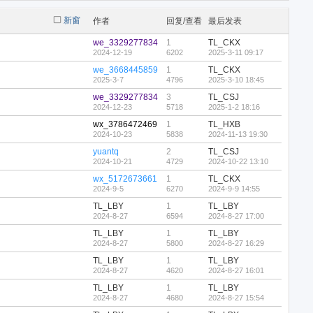
新窗
作者
回复/查看
最后发表
we_3329277834
1
TL_CKX
2024-12-19
6202
2025-3-11 09:17
we_3668445859
1
TL_CKX
2025-3-7
4796
2025-3-10 18:45
we_3329277834
3
TL_CSJ
2024-12-23
5718
2025-1-2 18:16
wx_3786472469
1
TL_HXB
2024-10-23
5838
2024-11-13 19:30
yuantq
2
TL_CSJ
2024-10-21
4729
2024-10-22 13:10
wx_5172673661
1
TL_CKX
2024-9-5
6270
2024-9-9 14:55
TL_LBY
1
TL_LBY
2024-8-27
6594
2024-8-27 17:00
TL_LBY
1
TL_LBY
2024-8-27
5800
2024-8-27 16:29
TL_LBY
1
TL_LBY
2024-8-27
4620
2024-8-27 16:01
TL_LBY
1
TL_LBY
2024-8-27
4680
2024-8-27 15:54