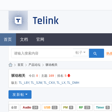
首页
文档
官网
帖子
热搜
»
首页
›
产品论坛
›
驱动相关
泰
驱动相关
今日:
0
|
主题:
169
|
排名:
5
凌
版主:
TL_LBY
,
TL_SJW
,
TL_CKX
,
TL_LX
,
TL_DMH
技
术
发新帖
论
全部
Audio
14
USB
11
PM
9
RF
15
Timer
5
坛