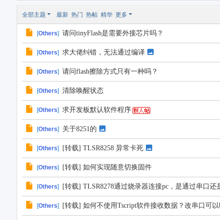
全部主题
最新
热门
热帖
精华
更多
请问tinyFlash是需要外接芯片吗？
[
Others
]
求大佬纠错，无法通过编译
[
Others
]
请问flash擦除方式只有一种吗？
[
Others
]
清除唤醒状态
[
Others
]
求开发板默认软件程序
[
Others
]
关于8251的
[
Others
]
[转载] TLSR8258 异常卡死
[
Others
]
[转载] 如何实现随意切换固件
[
Others
]
[转载] TLSR8278通过烧录器连接pc，是通过串口还
[
Others
]
[转载] 如何不使用Tscript软件接收数据？改串口可
[
Others
]