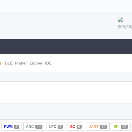
微信扫码
:
BLE
Matter
Zigbee
IDE
PWM
8
ADC
14
LPC
2
I2C
6
UART
25
SPI
12