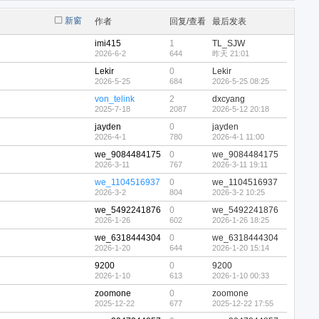
新窗
作者
回复/查看
最后发表
imi415
1
TL_SJW
2026-6-2
644
昨天 21:01
Lekir
0
Lekir
2026-5-25
684
2026-5-25 08:25
von_telink
2
dxcyang
2025-7-18
2087
2026-5-12 20:18
jayden
0
jayden
2026-4-1
780
2026-4-1 11:00
we_9084484175
0
we_9084484175
2026-3-11
767
2026-3-11 19:11
we_1104516937
0
we_1104516937
2026-3-2
804
2026-3-2 10:25
we_5492241876
0
we_5492241876
2026-1-26
602
2026-1-26 18:25
we_6318444304
0
we_6318444304
2026-1-20
644
2026-1-20 15:14
9200
0
9200
2026-1-10
613
2026-1-10 00:33
zoomone
0
zoomone
2025-12-22
677
2025-12-22 17:55