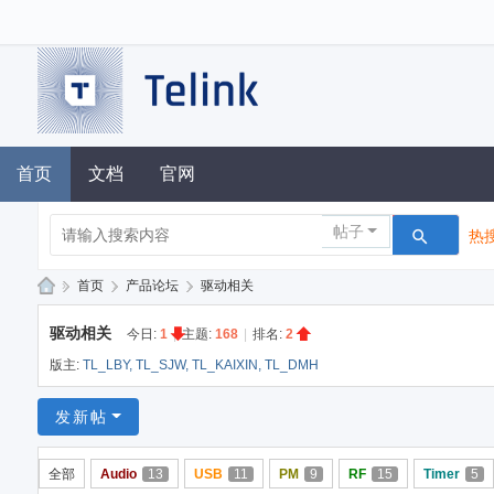
首页
文档
官网
帖子
热搜
»
首页
›
产品论坛
›
驱动相关
泰
驱动相关
今日:
1
|
主题:
168
|
排名:
2
凌
版主:
TL_LBY
,
TL_SJW
,
TL_KAIXIN
,
TL_DMH
技
术
发新帖
论
全部
Audio
13
USB
11
PM
9
RF
15
Timer
5
坛