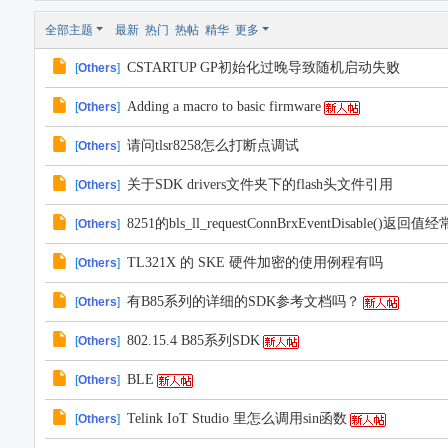
全部主题
最新
热门
热帖
精华
更多
CSTARTUP GP初始化过晚导致随机启动失败
[
Others
]
Adding a macro to basic firmware
[
Others
]
请问tlsr8258怎么打断点调试
[
Others
]
关于SDK drivers文件夹下的flash头文件引用
[
Others
]
8251的bls_ll_requestConnBrxEventDisable()返回
[
Others
]
TL321X 的 SKE 硬件加密的使用例程有吗
[
Others
]
有B85系列的详细的SDK参考文档吗？
[
Others
]
802.15.4 B85系列SDK
[
Others
]
BLE
[
Others
]
Telink IoT Studio 里怎么调用sin函数
[
Others
]