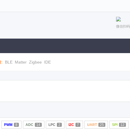
微信扫码
:
BLE
Matter
Zigbee
IDE
PWM
8
ADC
14
LPC
2
I2C
7
UART
25
SPI
12