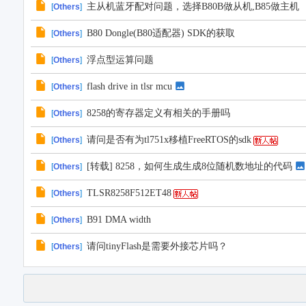
主从机蓝牙配对问题，选择B80B做从机,B85做主机
[
Others
]
B80 Dongle(B80适配器) SDK的获取
[
Others
]
浮点型运算问题
[
Others
]
flash drive in tlsr mcu
[
Others
]
8258的寄存器定义有相关的手册吗
[
Others
]
请问是否有为tl751x移植FreeRTOS的sdk
[
Others
]
[转载] 8258，如何生成生成8位随机数地址的代码
[
Others
]
TLSR8258F512ET48
[
Others
]
B91 DMA width
[
Others
]
请问tinyFlash是需要外接芯片吗？
[
Others
]