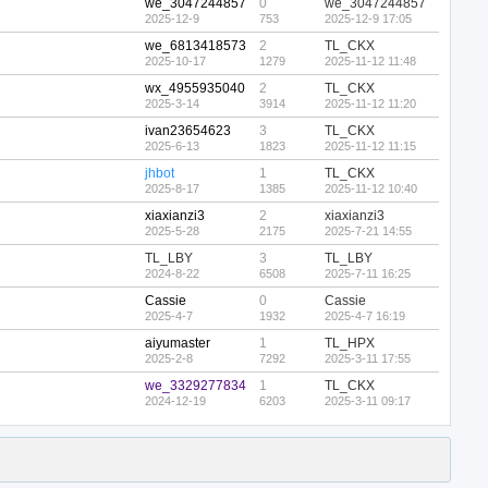
we_3047244857
0
we_3047244857
2025-12-9
753
2025-12-9 17:05
we_6813418573
2
TL_CKX
2025-10-17
1279
2025-11-12 11:48
wx_4955935040
2
TL_CKX
2025-3-14
3914
2025-11-12 11:20
ivan23654623
3
TL_CKX
2025-6-13
1823
2025-11-12 11:15
jhbot
1
TL_CKX
2025-8-17
1385
2025-11-12 10:40
xiaxianzi3
2
xiaxianzi3
2025-5-28
2175
2025-7-21 14:55
TL_LBY
3
TL_LBY
2024-8-22
6508
2025-7-11 16:25
Cassie
0
Cassie
2025-4-7
1932
2025-4-7 16:19
aiyumaster
1
TL_HPX
2025-2-8
7292
2025-3-11 17:55
we_3329277834
1
TL_CKX
2024-12-19
6203
2025-3-11 09:17