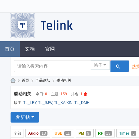
首页
文档
官网
帖子
热搜
»
首页
›
产品论坛
›
驱动相关
泰
驱动相关
今日:
0
|
主题:
159
|
排名:
1
凌
版主:
TL_LBY
,
TL_SJW
,
TL_KAIXIN
,
TL_DMH
技
术
发新帖
论
全部
Audio
13
USB
11
PM
9
RF
13
Timer
5
坛