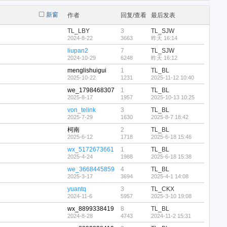
新窗
作者
回复/查看
最后发表
TL_LBY
3
TL_SJW
2024-8-22
3663
昨天 16:14
liupan2
7
TL_SJW
2024-10-29
6248
昨天 16:12
menglishuigui
1
TL_BL
2025-10-22
1231
2025-11-12 10:40
we_1798468307
1
TL_BL
2025-8-17
1957
2025-10-13 10:25
von_telink
3
TL_BL
2025-7-29
1630
2025-8-7 18:42
柯南
2
TL_BL
2025-6-12
1718
2025-6-18 15:46
wx_5172673661
1
TL_BL
2025-4-24
1988
2025-6-18 15:38
we_3668445859
4
TL_BL
2025-3-17
3694
2025-4-1 14:08
yuantq
3
TL_CKX
2024-11-6
5957
2025-3-10 19:08
wx_8899338419
8
TL_BL
2024-8-28
4743
2024-11-2 15:31