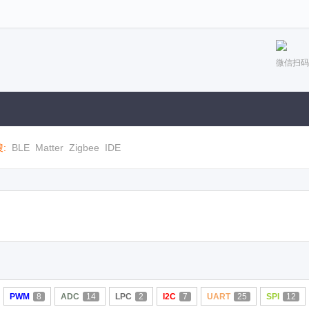
微信扫码
:
BLE
Matter
Zigbee
IDE
PWM
8
ADC
14
LPC
2
I2C
7
UART
25
SPI
12