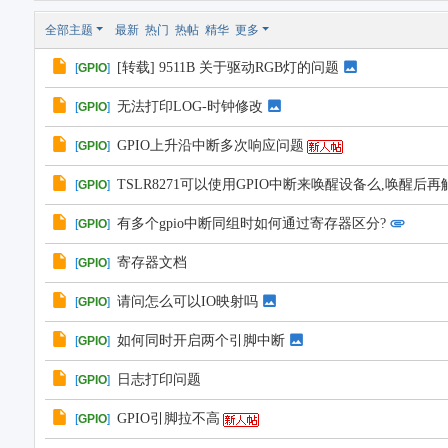
全部主题
最新
热门
热帖
精华
更多
[转载] 9511B 关于驱动RGB灯的问题
[
GPIO
]
无法打印LOG-时钟修改
[
GPIO
]
GPIO上升沿中断多次响应问题
[
GPIO
]
TSLR8271可以使用GPIO中断来唤醒设备么,唤醒后
[
GPIO
]
有多个gpio中断同组时如何通过寄存器区分?
[
GPIO
]
寄存器文档
[
GPIO
]
请问怎么可以IO映射吗
[
GPIO
]
如何同时开启两个引脚中断
[
GPIO
]
日志打印问题
[
GPIO
]
GPIO引脚拉不高
[
GPIO
]