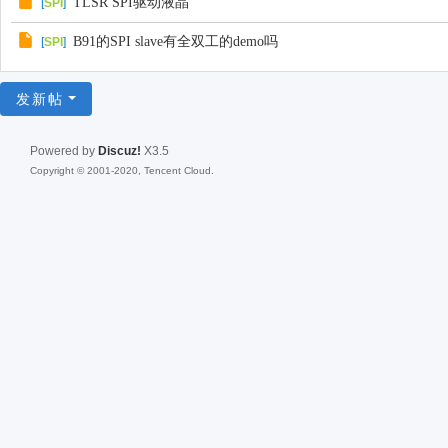
TLSR SPI驱动液晶
[
SPI
]
B91的SPI slave有全双工的demo吗
[
SPI
]
发新帖
Powered by
Discuz!
X3.5
Copyright © 2001-2020, Tencent Cloud.