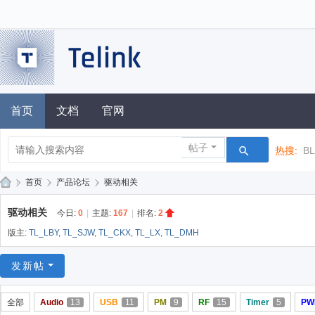
首页
文档
官网
帖子
热搜:
B
»
首页
›
产品论坛
›
驱动相关
泰
驱动相关
今日:
0
|
主题:
167
|
排名:
2
凌
版主:
TL_LBY
,
TL_SJW
,
TL_CKX
,
TL_LX
,
TL_DMH
技
术
发新帖
论
全部
Audio
13
USB
11
PM
9
RF
15
Timer
5
PW
坛