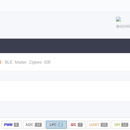
微信扫码
:
BLE
Matter
Zigbee
IDE
PWM
8
ADC
14
LPC
2
I2C
7
UART
25
SPI
12