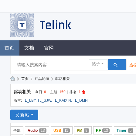
首页
文档
官网
帖子
热搜
»
首页
›
产品论坛
›
驱动相关
泰
驱动相关
今日:
0
|
主题:
159
|
排名:
1
凌
版主:
TL_LBY
,
TL_SJW
,
TL_KAIXIN
,
TL_DMH
技
术
发新帖
论
全部
Audio
13
USB
11
PM
9
RF
13
Timer
5
坛