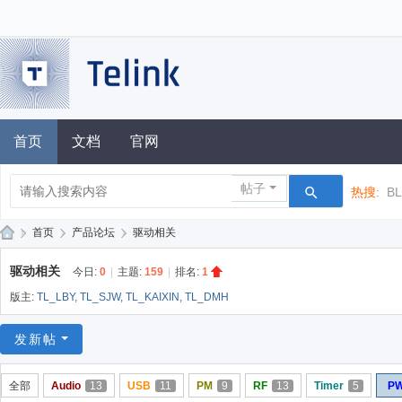
首页
文档
官网
帖子
热搜:
B
»
首页
›
产品论坛
›
驱动相关
泰
驱动相关
今日:
0
|
主题:
159
|
排名:
1
凌
版主:
TL_LBY
,
TL_SJW
,
TL_KAIXIN
,
TL_DMH
技
术
发新帖
论
全部
Audio
13
USB
11
PM
9
RF
13
Timer
5
P
坛